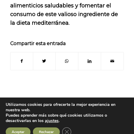
alimenticios saludables y fomentar el
consumo de este valioso ingrediente de
la dieta mediterránea.
Compartir esta entrada
Utilizamos cookies para ofrecerte la mejor experiencia en
nuestra web.
Puedes aprender más sobre qué cookies utilizamos o
© Copyright 2024
- Oleoteca | Todos los derechos reservados -
Aviso legal
desactivarlas en los
ajustes
.
|
Política de Privacidad
|
Política de Cookies
|
Contacto
Cerrar el banner de cookies RGPD
Aceptar
Rechazar