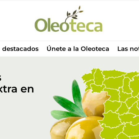
 destacados
Únete a la Oleoteca
Las no
s
xtra en