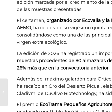
edición marcada por el crecimiento de la p
de las muestras presentadas.
El certamen,
organizado por Ecovalia y la
AEMO
, ha celebrado su vigésimo quinta e
consolidándose como una de las principale
virgen extra ecológico.
La edición de 2026 ha registrado un impor
muestras procedentes de 80 almazaras de 
26% más que en la convocatoria anterior.
Además del máximo galardón para Ortice 
El Reserva de Familia
ha recaído en Oro del Desierto Picual, ela
Ecológico de
Cladivm, de D3Olivo Biotechnology, ha sid
Dehesa El Molinillo se
impone en los
El premio
EcoTrama Pequeños Agricultore
premios...
producido por Pablo José Blanque Gallard