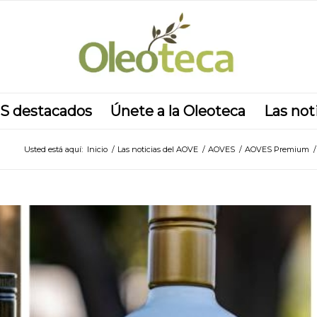
S destacados
Únete a la Oleoteca
Las not
Usted está aquí:
Inicio
/
Las noticias del AOVE
/
AOVES
/
AOVES Premium
/