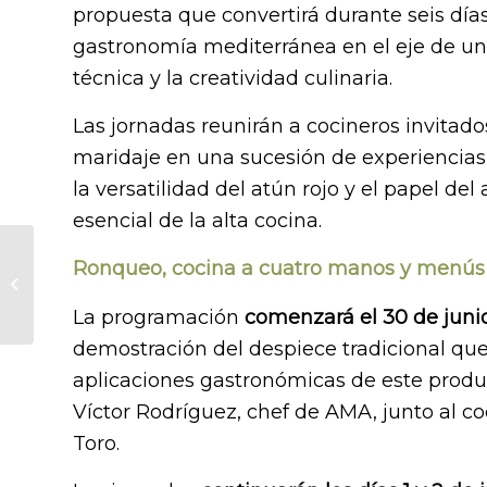
propuesta que convertirá durante seis día
gastronomía mediterránea en el eje de un
técnica y la creatividad culinaria.
Las jornadas reunirán a cocineros invitados
maridaje en una sucesión de experiencia
la versatilidad del atún rojo y el papel de
esencial de la alta cocina.
La Fundación del
Ronqueo, cocina a cuatro manos y menús 
Olivar refuerza la
difusión de la cultura
La programación
comenzará el 30 de juni
oleícola con el...
demostración del despiece tradicional que 
aplicaciones gastronómicas de este prod
Víctor Rodríguez, chef de AMA, junto al 
Toro.