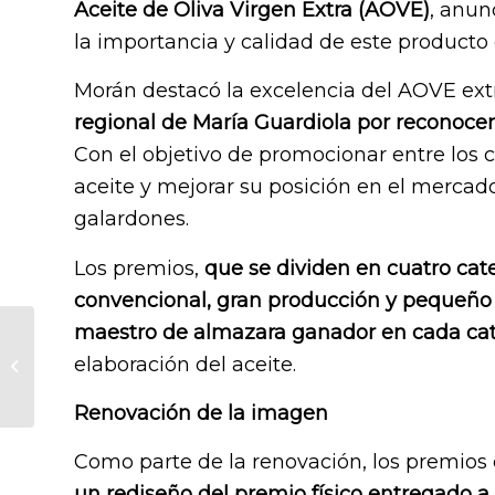
Aceite de Oliva Virgen Extra (AOVE)
, anun
la importancia y calidad de este product
Morán destacó la excelencia del AOVE ex
regional de María Guardiola por reconocer
Con el objetivo de promocionar entre los c
aceite y mejorar su posición en el mercad
galardones.
Los premios,
que se dividen en cuatro cat
convencional, gran producción y pequeño 
maestro de almazara ganador en cada ca
Descubre los 10
beneficios del aceite
elaboración del aceite.
de oliva virgen extra
para tu salud y...
Renovación de la imagen
Como parte de la renovación, los premio
un rediseño del premio físico entregado a 