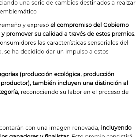
ciando una serie de cambios destinados a realzar
o emblemático.
tremeño y expresó
el compromiso del Gobierno
 y promover su calidad a través de estos premios
.
onsumidores las características sensoriales del
o, se ha decidido dar un impulso a estos
egorías (producción ecológica, producción
productor), también incluyen una distinción al
tegoría
, reconociendo su labor en el proceso de
s contarán con una imagen renovada,
incluyendo
los ganadores y finalistas
. Este premio consistirá