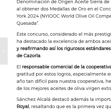
Denominación de Origen Aceite Sierra de 
al obtener dos Medallas de Oro en el Conc
York 2024 (NYIOOC World Olive Oil Competi
Quesada”.
Este concurso, considerado el más prestigi
ha destacado la excelencia de ambos acei
La ciencia detrás del
y reafirmando así los rigurosos estándare
aceite de oliva virgen
extra: un aliado para
de Cazorla
.
la belleza...
El
responsable comercial de la cooperativ
gratitud por estos logros, especialmente 
año tan difícil para nuestra cooperativa,
de los mejores aceites de oliva virgen ext
Sánchez Alcalá destacó además la import
Royal
, resaltando que es la primera vez 