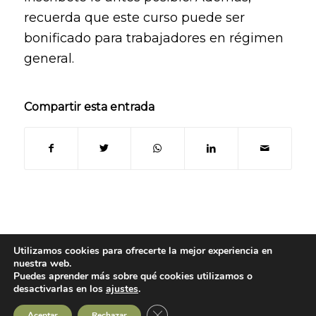
recuerda que este curso puede ser
bonificado para trabajadores en régimen
general.
Compartir esta entrada
Utilizamos cookies para ofrecerte la mejor experiencia en
nuestra web.
Puedes aprender más sobre qué cookies utilizamos o
© Copyright 2024
- Oleoteca | Todos los derechos reservados -
Aviso legal
desactivarlas en los
ajustes
.
|
Política de Privacidad
|
Política de Cookies
|
Contacto
Cerrar el banner de cookies RGPD
Aceptar
Rechazar